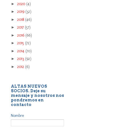
►
2020
(4)
►
2019
(32)
►
2018
(46)
►
2017
(57)
►
2016
(66)
►
2015
(72)
►
2014
(70)
►
2013
(92)
►
2012
(6)
ALTAS NUEVOS
SOCIOS. Deje su
mensaje y nosotros nos
pondremos en
contacto
Nombre