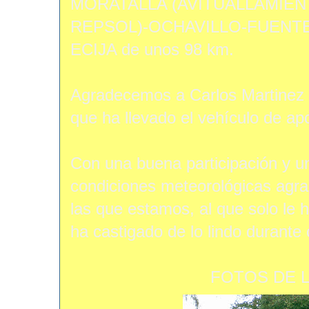
MORATALLA (AVITUALLAMIE
REPSOL)-OCHAVILLO-FUENTE
ECIJA de unos 98 km.
Agradecemos a Carlos Martinez q
que ha llevado el vehículo de a
Con una buena participación y u
condiciones meteorológicas agra
las que estamos, al que solo le 
ha castigado de lo lindo durante c
FOTOS DE L