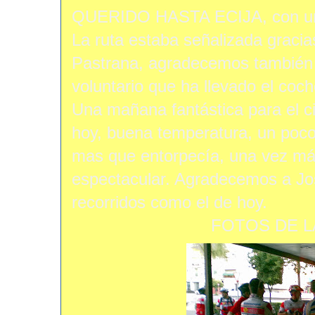
QUERIDO HASTA ECIJA, con un
La ruta estaba señalizada gracia
Pastrana, agradecemos también 
voluntario que ha llevado el coc
Una mañana fantástica para el c
hoy, buena temperatura, un poco
mas que entorpecía, una vez más
espectacular. Agradecemos a Jo
recorridos como el de hoy.
FOTOS DE L