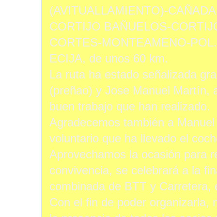
(AVITUALLAMIENTO)-CAÑADA
CORTIJO BAÑUELOS-CORTIJO
CORTES-MONTEAMENO-POL. 
ECIJA, de unos 60 km.
La ruta ha estado señalizada gr
(preñao) y Jose Manuel Martín, a
buen trabajo que han realizado.
Agradecemos también a Manuel 
voluntario que ha llevado el coc
Aprovechamos la ocasión para r
convivencia, se celebrará a la fi
combinada de BTT y Carretera, 
Con el fin de poder organizarla,