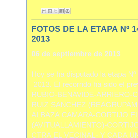
FOTOS DE LA ETAPA Nº 
2013
06 de septiembre de 2013
Hoy se ha disputado la etapa Nº
2013. El recorrido ha sido el p
RUBIO-BENAVIDE-ARRIERO-
RUIZ SANCHEZ (REAGRUPAMI
ALBAZA CAMARA-CORTIJO EL
(AVITUALLAMIENTO)-CORTIJ
CTRA EL VECINAL- Y CADA 