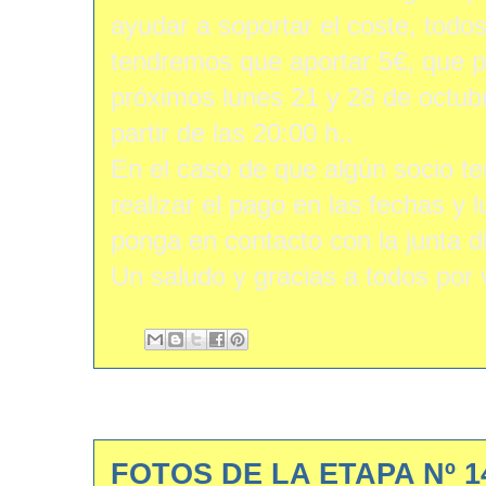
ayudar a soportar el coste, todo
tendremos que aportar 5€, que 
próximos lunes 21 y 28 de octubr
partir de las 20:00 h..
En el caso de que algún socio t
realizar el pago en las fechas y 
ponga en contacto con la junta d
Un saludo y gracias a todos por 
FOTOS DE LA ETAPA Nº 