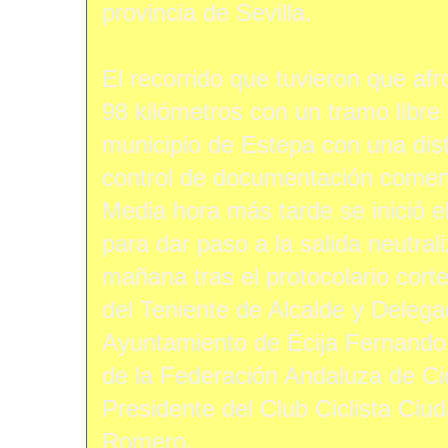
provincia de Sevilla.
El recorrido que tuvieron que afr
98 kilómetros con un tramo libre 
municipio de Estepa con una dist
control de documentación comen
Media hora más tarde se inició el
para dar paso a la salida neutrali
mañana tras el protocolario corte
del Teniente de Alcalde y Delega
Ayuntamiento de Écija Fernando 
de la Federación Andaluza de Ci
Presidente del Club Ciclista Ciud
Romero.