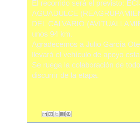
El recorrido será el previsto: E
AGUADULCE (REAGRUPAMIENT
DEL CALVARIO (AVITUALLAMIE
unos 94 km.
Agradecemos a Julio García Oteri
llevará el vehículo de apoyo est
Se ruega la colaboración de todo
discurrir de la etapa.