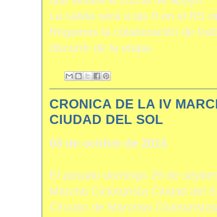
La salida será a las 9 en el RS d
Rogamos la colaboración de todo
discurrir de la etapa.
CRONICA DE LA IV MARC
CIUDAD DEL SOL
03 de octibre de 2013
El pasado domingo 29 de septiem
Marcha Cicloturista Ciudad del S
Circuito de Marchas Cicloturistas