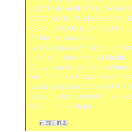
(AVITUALLAMIENTO)-CAÑADA
CORTIJO BAÑUELOS-CORTIJO
CORTES-MONTEAMENO-POL. 
ECIJA, de unos 60 km.
La ruta estará señalizada gracia
(preñao) y Jose Manuel Martín.
Agradecemos también a Manuel 
voluntario que llevara el coche 
La salida será a las 9 en el RS d
Rogamos la colaboración de todo
discurrir de la etapa.