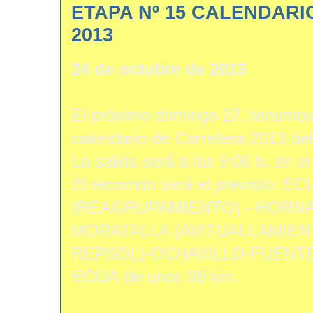
ETAPA Nº 15 CALENDAR
2013
24 de octubre de 2013
El próximo domingo 27, tenemos 
calendario de Carretera 2013 de
La salida será a las 9:00 h. en e
El recorrido será el previsto:
(REAGRUPAMIENTO) - HORN
MORATALLA (AVITUALLAMIE
REPSOL)-OCHAVILLO-FUENTE
ECIJA de unos 98 km.