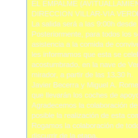
EL EMPALME (AVITUALLAMIE
DIRECCION VILLAR-VIA VERDE-
La salida será a las 9:00h desde
Posteriormente, para todos los 
asistencia a la comida de conviv
les informamos que esta se celeb
acostumbrado, en la nave de Vera
mirador, a partir de las 13,30 h.
Javier Becerra y Miguel A. Rome
que llevarán los coches de apoy
Agradecemos la colaboración de
posible la realización de esta c
Rogamos la colaboración de todo
discurrir de la etapa.