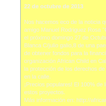
22 de octubre de 2013
Nos hacemos eco de la noticia q
amigo Manuel Rodriguez Rosa "Ch
el próximo domingo 27 de Octubr
Blanca C/julio galio,8 de una pael
de obtener fondos para la financ
organización African Child en Ca
la protección de los derechos de
en la calle.
¡Precios populares! El 100% de l
estos proyectos.
Más información en: http://afric