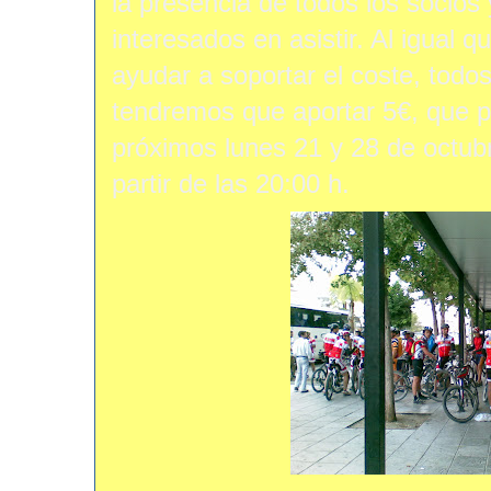
la presencia de todos los socio
interesados en asistir. Al igual 
ayudar a soportar el coste, todo
tendremos que aportar 5€, que 
próximos lunes 21 y 28 de octubr
partir de las 20:00 h.