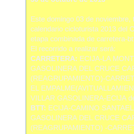
Este domingo 03 de noviembre, 
calendario cicloturista 2013 del C
etapa combinada de carretera-btt
El recorrido a realizar será:
CARRETERA:
ECIJA-LA MONT
GASOLINERA DEL CRUCE CA
(REAGRUPAMIENTO)-CARRETE
EL EMPALME(AVITUALLAMIEN
VILLAR GASOLINERA-ECIJA de
BTT:
ECIJA-CAMINO SANTAEL
GASOLINERA DEL CRUCE CA
(REAGRUPAMIENTO) -CARRET