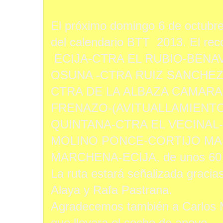
El próximo domingo 6 de octubre
del calendario BTT 2013. El recor
ECIJA-CTRA EL RUBIO-BENA
OSUNA -CTRA RUIZ SANCHEZ
CTRA DE LA ALBAZA CAMARA-
FRENAZO-(AVITUALLAMIENTO
QUINTANA-CTRA EL VECINAL
MOLINO PONCE-CORTIJO MA
MARCHENA-ECIJA, de unos 60
La ruta estará señalizada gracia
Alaya y Rafa Pastrana.
Agradecemos también a Carlos Ma
que llevara el coche de apoyo.