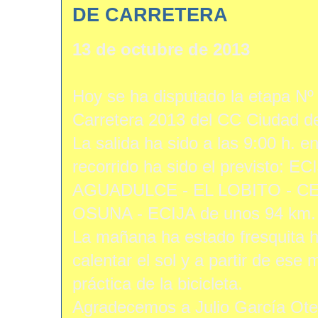
DE CARRETERA
13 de octubre de 2013
Hoy se ha disputado la etapa Nº 
Carretera 2013 del CC Ciudad de
La salida ha sido a las 9:00 h. e
recorrido ha sido el previsto: E
AGUADULCE - EL LOBITO - C
OSUNA - ECIJA de unos 94 km.
La mañana ha estado fresquita 
calentar el sol y a partir de ese
práctica de la bicicleta.
Agradecemos a Julio García Ot