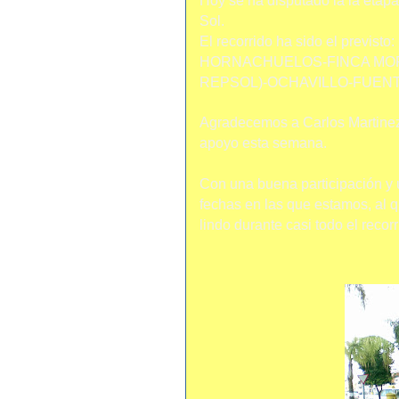
Hoy se ha disputado la la etap
Sol.
El recorrido ha sido el prev
HORNACHUELOS-FINCA MOR
REPSOL)-OCHAVILLO-FUENTE
Agradecemos a Carlos Martinez 
apoyo esta semana.
Con una buena participación y 
fechas en las que estamos, al q
lindo durante casi todo el recorr