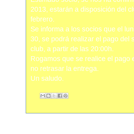
2013, estarán a disposición del c
febrero.
Se informa a los socios que el lu
30, se podrá realizar el pago del
club, a partir de las 20:00h.
Rogamos que se realice el pago e
no retrasar la entrega.
Un saludo.