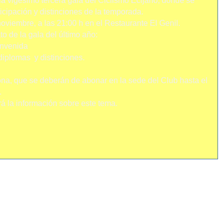
la vigésimo tercera gala del Ciclismo Ecijano, donde se
icipación y distinciones de la temporada.
oviembre, a las 21:00 h en el Restaurante El Genil.
o de la gala del último año:
envenida
 diplomas y distinciones.
ona, que se deberán de abonar en la sede del Club hasta el
.
á la información sobre este tema.