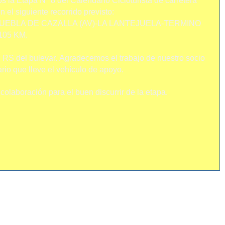
 la Etapa Nº 8 del Calendario Cicloturista de carretera
 el siguiente recorrido previsto:
UEBLA DE CAZALLA (AV)-LA LANTEJUELA-TERMINO
105 KM.
l RS del bulevar.
Agradecemos el trabajo de nuestro socio
ario que lleve el vehículo de apoyo.
olaboración para el buen discurrir de la etapa.