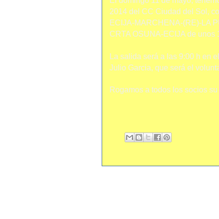
El domingo 11 de mayo, tenemos
2014 del CC Ciudad del Sol, con
ECIJA-MARCHENA-(RE)-LA P
CRTA OSUNA-ECIJA de unos 
La salida será a las 9:00 h en e
Julio Garcia, que será el volunt
Rogamos a todos los socios su c