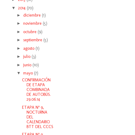
▼
2014
(70)
►
diciembre
(1)
►
noviembre
(5)
►
octubre
(9)
►
septiembre
(5)
►
agosto
(1)
►
julio
(3)
►
junio
(10)
▼
mayo
(7)
CONFIRMACIÓN
DE ETAPA
COMBINADA
DE AUTOBÚS.
29.06.14
ETAPA Nº 9,
NOCTURNA
DEL
CALENDARIO
BTT DEL CCCS
ETAPA Nº 9