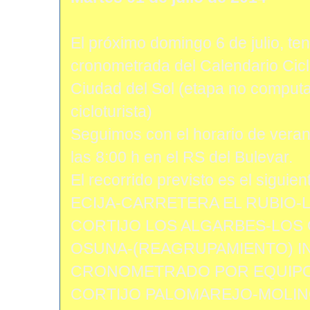
El próximo domingo 6 de julio, t
cronometrada del Calendario Cicl
Ciudad del Sol (etapa no computa
cicloturista)
Seguimos con el horario de verano
las 8:00 h en el RS del Bulevar.
El recorrido previsto es el siguien
ECIJA-CARRETERA EL RUBIO-
CORTIJO LOS ALGARBES-LOS
OSUNA-(REAGRUPAMIENTO) I
CRONOMETRADO POR EQUIPO
CORTIJO PALOMAREJO-MOLIN