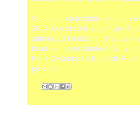
Se comunica a todos los que real
2014, que la comida de "Los Roci
sábado 13 de diciembre y que el
la asistencia es hasta el 07 de d
Pepe Casaubón o Eduardo Ruiz. E
persona.