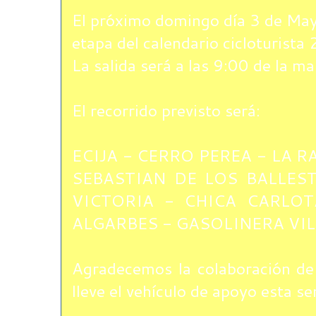
El próximo domingo día 3 de May
etapa del calendario cicloturista
La salida será a las 9:00 de la m
El recorrido previsto será:
ECIJA - CERRO PEREA - LA R
SEBASTIAN DE LOS BALLEST
VICTORIA - CHICA CARLOT
ALGARBES - GASOLINERA VILL
Agradecemos la colaboración d
lleve el vehículo de apoyo esta s