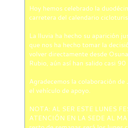
Hoy hemos celebrado la duodécim
carretera del calendario ciclotur
La lluvia ha hecho su aparición ju
que nos ha hecho tomar la decisió
volver directamente desde Osuna a
Rubio, aún así han salido casi 90
Agradecemos la colaboración de 
el vehículo de apoyo.
NOTA: AL SER ESTE LUNES FE
ATENCIÓN EN LA SEDE AL MART
resto de semanas será los lunes