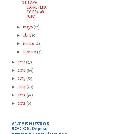
9 ETAPA
CARRETERA
CCCS2018
(BUS)
►
mayo
(12)
►
abril
(9)
►
marzo
(4)
►
febrero
(3)
►
2017
(57)
►
2016
(66)
►
2015
(72)
►
2014
(70)
►
2013
(92)
►
2012
(6)
ALTAS NUEVOS
SOCIOS. Deje su
mensaje y nosotros nos