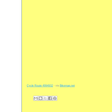
Cycle Route 4994932
- via
Bikemap.net