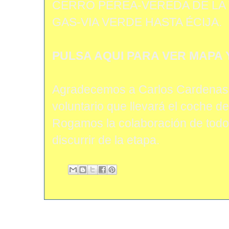
CERRO PEREA-VEREDA DE LA
GAS-VIA VERDE HASTA ÉCIJA.
PULSA AQUI PARA VER MAPA 
Agradecemos a Carlos Cardenas,
voluntario que llevará el coche d
Rogamos la colaboración de todos
discurrir de la etapa.