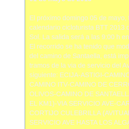
El próximo domingo 05 de mayo, 
calendario cicloturista BTT 2013 d
Sol. La salida será a las 9:00 h e
El recorrido se ha tenido que modif
del camino de Santaella, está imp
tramos de la via de servicio del Av
siguiente: ECIJA-ASTIGI-CAMIN
CAMINO ITV-CAMINO DE CER
OLIVOS-CAMINO DE SANTAEL
EL KM1)-VIA SERVICIO AVE-C
CORTIJO CULEBRILLA (AVITUA
SERVICIO AVE HASTA LOS ALGA