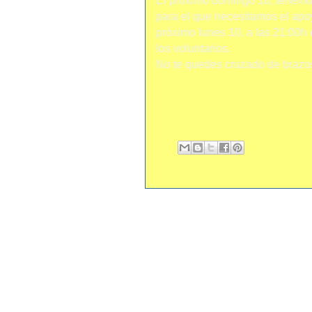
El próximo domingo 16, tenemos 
para el que necesitamos el apo
próximo lunes 10, a las 21:00h 
los voluntarios.
No te quedes cruzado de brazos