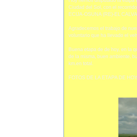
Hoy hemos disputado la etapa N
Ciudad del Sol, con el recorrido
ECIJA-OSUNA (RE)-EL CALV
Agradecemos el trabajo de nues
voluntario que ha llevado el ve
Buena etapa de de hoy, en la qu
de la misma, buen ambiente, bu
km.en total.
FOTOS DE LA ETAPA DE HOY