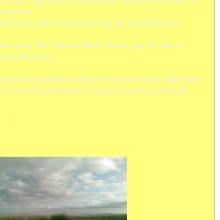
º 6 del Calendario Cicloturista de carretera 2014 del CC
 previsto:
ARIO (AV)-LOBITO-AGUADULCE-EL RUBIO-ECIJA.
tro socio Jose Antonio Martín Osuna, que ha sido el
hículo de apoyo.
e nos ha respetado la lluvia incluso con sol en gran parte
en recorrido para rodar sin grandes cuestas y unos 90
: