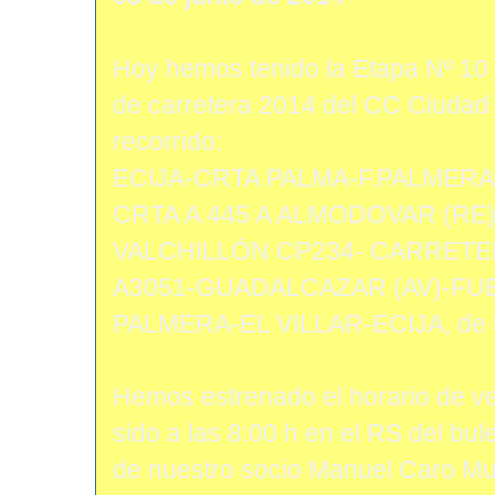
Hoy hemos tenido la Etapa Nº 10 d
de carretera 2014 del CC Ciudad d
recorrido:
ECIJA-CRTA PALMA-F.PALMERA
CRTA A 445 A ALMODOVAR (RE
VALCHILLÓN CP234- CARRET
A3051-GUADALCAZAR (AV)-F
PALMERA-EL VILLAR-ECIJA, de 
Hemos estrenado el horario de ver
sido a las 8:00 h en el RS del bu
de nuestro socio Manuel Caro Mur