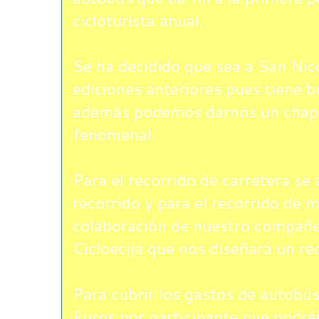
cicloturista anual.
Se ha decidido que sea a San Nic
ediciones anteriores pues tiene 
además podemos darnos un chapu
fenomenal.
Para el recorrido de carretera se
recorrido y para el recorrido de
colaboración de nuestro compañe
Cicloecija que nos diseñará un rec
Para cubrir los gastos de autobú
Euros por participante que podréi